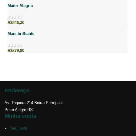
Maior Alegria
R$
346,30
Mais brilhante
R$
279,90
Endereço
Av. Taquara 214 Bairro Petrópolis
Porto Alegre-RS
Minha conta
Meu perfil