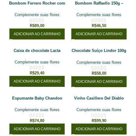
Bombom Ferrero Rocher com
Bombom Raffaello 150g –
12 unidades
Ferrero
Complemente suas flores
Complemente suas flores
R$
89,00
R$
46,50
ADICIONAR AO CARRINHO
ADICIONAR AO CARRINHO
Caixa de chocolate Lacta
Chocolate Suíço Lindor 100g
Lindt
Complemente suas flores
Complemente suas flores
R$
29,40
R$
58,00
ADICIONAR AO CARRINHO
ADICIONAR AO CARRINHO
Espumante Baby Chandon
Vinho Casillero Del Diablo
Brut (187 ml.)
Cabernet Sauvignon 750ml
Complemente suas flores
Complemente suas flores
R$
74,80
R$
99,90
ADICIONAR AO CARRINHO
ADICIONAR AO CARRINHO