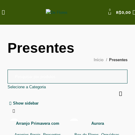
0
R$
0,00
Presentes
Início
Presentes
Selecione a Categoria
Show sidebar
Arranjo Primavera com
Aurora
chocolates
Box de Flores
,
Orquídeas
,
Arranjos florais
,
Presentes