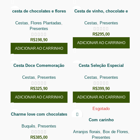
cesta de chocolates e flores
Cesta de vinho, chocolate e
petiscos
Cestas
,
Flores Plantadas
,
Cestas
,
Presentes
Presentes
R$
295,00
R$
198,90
ADICIONAR AO CARRINHO
ADICIONAR AO CARRINHO
Cesta Doce Comemoração
Cesta Seleção Especial
Cestas
,
Presentes
Cestas
,
Presentes
R$
325,90
R$
399,90
ADICIONAR AO CARRINHO
ADICIONAR AO CARRINHO
Esgotado
Charme love com chocolates
Com carinho
Buquês
,
Presentes
Arranjos florais
,
Box de Flores
,
R$
385,00
Presentes