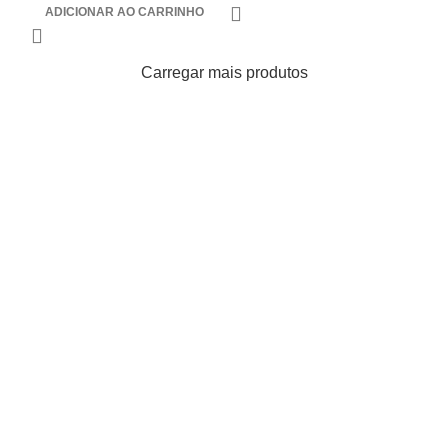
ADICIONAR AO CARRINHO
Carregar mais produtos
Endereço
Av. Taquara 214 Bairro Petrópolis
Porto Alegre-RS
Minha conta
Meu perfil
Meu Histórico de Pedidos
Minha Lista de Desejos