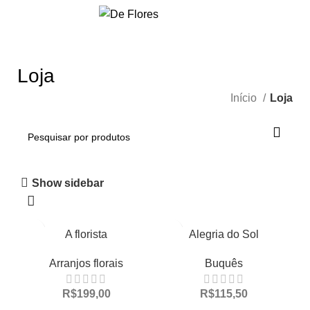
0
R$
0,00
Loja
Início
Loja
Show sidebar
A florista
Alegria do Sol
Arranjos florais
Buquês
R$
199,00
R$
115,50