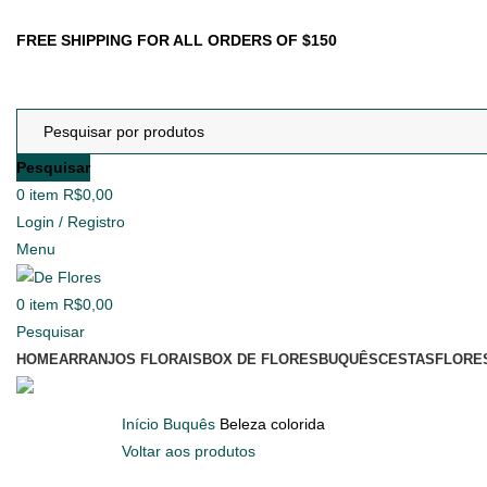
FREE SHIPPING FOR ALL ORDERS OF $150
Pesquisar
0
item
R$
0,00
Login / Registro
Menu
0
item
R$
0,00
Pesquisar
HOME
ARRANJOS FLORAIS
BOX DE FLORES
BUQUÊS
CESTAS
FLORE
Início
Buquês
Beleza colorida
Voltar aos produtos