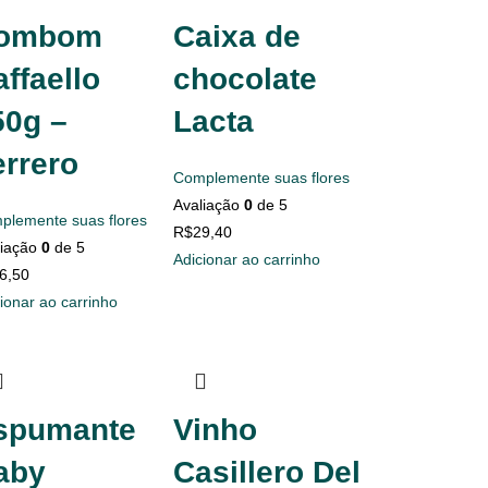
ombom
Caixa de
ffaello
chocolate
50g –
Lacta
errero
Complemente suas flores
Avaliação
0
de 5
plemente suas flores
R$
29,40
liação
0
de 5
Adicionar ao carrinho
6,50
ionar ao carrinho
spumante
Vinho
aby
Casillero Del