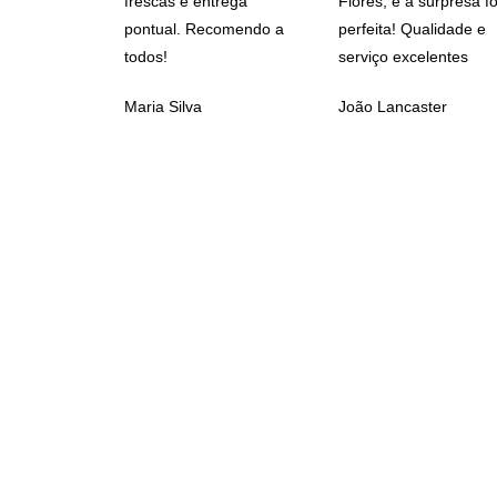
frescas e entrega
Flores, e a surpresa fo
pontual. Recomendo a
perfeita! Qualidade e
todos!
serviço excelentes
Maria Silva
João Lancaster