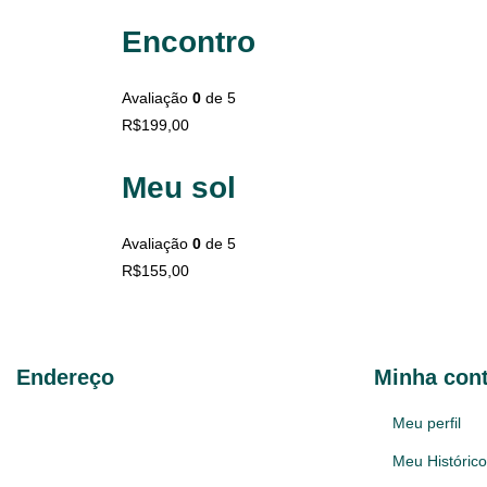
Encontro
Avaliação
0
de 5
R$
199,00
Meu sol
Avaliação
0
de 5
R$
155,00
Endereço
Minha con
Av. Taquara 214 Bairro Petrópolis
Meu perfil
Porto Alegre-RS
Meu Históric