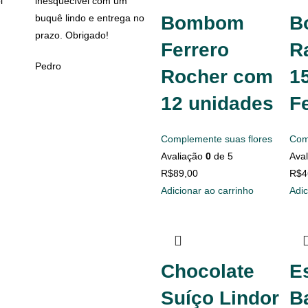
i
inesquecível com um
buquê lindo e entrega no
Bombom
B
prazo. Obrigado!
Ferrero
Ra
Pedro
Rocher com
1
12 unidades
F
Complemente suas flores
Com
Avaliação
0
de 5
Ava
R$
89,00
R$
4
Adicionar ao carrinho
Adic
Chocolate
E
Suíço Lindor
B