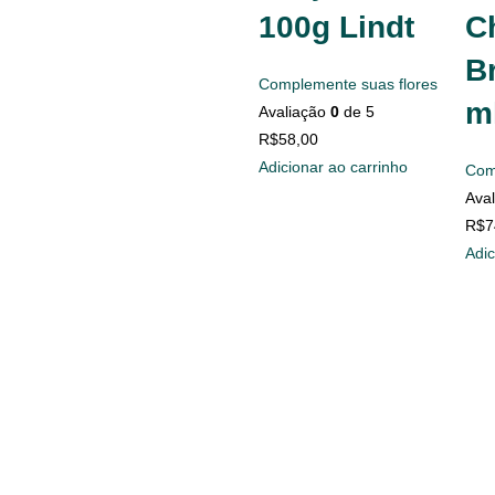
100g Lindt
C
Br
Complemente suas flores
ml
Avaliação
0
de 5
R$
58,00
Adicionar ao carrinho
Com
Ava
R$
7
Adic