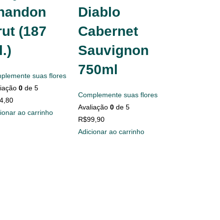
handon
Diablo
ut (187
Cabernet
.)
Sauvignon
750ml
plemente suas flores
liação
0
de 5
Complemente suas flores
4,80
Avaliação
0
de 5
ionar ao carrinho
R$
99,90
Adicionar ao carrinho