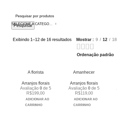
SELECIONE A CATEGORIA
Pesquisar
Exibindo 1–12 de 16 resultados
Mostrar
9
12
18
A florista
Amanhecer
Arranjos florais
Arranjos florais
Avaliação
0
de 5
Avaliação
0
de 5
R$
199,00
R$
119,00
ADICIONAR AO
ADICIONAR AO
CARRINHO
CARRINHO