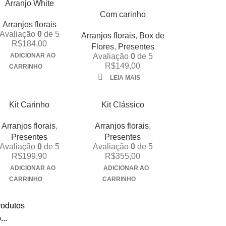
Arranjo White
Com carinho
Arranjos florais
Avaliação
0
de 5
Arranjos florais
,
Box de
R$
184,00
Flores
,
Presentes
ADICIONAR AO
Avaliação
0
de 5
R$
149,00
CARRINHO
LEIA MAIS
Kit Carinho
Kit Clássico
Arranjos florais
,
Arranjos florais
,
Presentes
Presentes
Avaliação
0
de 5
Avaliação
0
de 5
R$
199,90
R$
355,00
ADICIONAR AO
ADICIONAR AO
CARRINHO
CARRINHO
rodutos
..