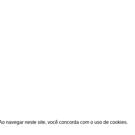
EMPRESA
Blog
co de Pedidos
Jurídico e Privacidade
 de Desejos
Atendimento ao Cliente
Feito por SB Creative.
Ao navegar neste site, você concorda com o uso de cookies.