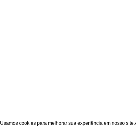
Endereço
Minha conta
Av. Taquara 214 Bairro Petrópolis
Meu perfil
Porto Alegre-RS
Meu Históri
Minha Lista
Copyright © 2023. Todos os Direitos Reservados Dê Flores – 
Usamos cookies para melhorar sua experiência em nosso site.
Aceitar