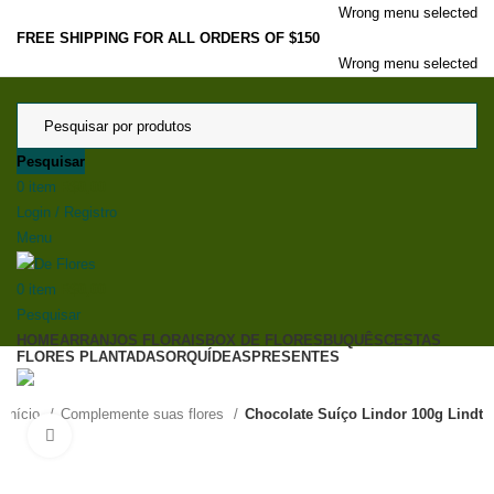
Wrong menu selected
FREE SHIPPING FOR ALL ORDERS OF $150
Wrong menu selected
Pesquisar
0
item
R$
0,00
Login / Registro
Menu
0
item
R$
0,00
Pesquisar
HOME
ARRANJOS FLORAIS
BOX DE FLORES
BUQUÊS
CESTAS
FLORES PLANTADAS
ORQUÍDEAS
PRESENTES
Início
Complemente suas flores
Chocolate Suíço Lindor 100g Lindt
Clique para ampliar