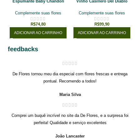
Espumante Baby Chandon
Vinho Casillero Del Diablo
Brut (187 ml.)
Cabernet Sauvignon 750ml
Complemente suas flores
Complemente suas flores
R$
74,80
R$
99,90
ADICIONAR AO CARRINHO
ADICIONAR AO CARRINHO
feedbacks
De Flores tornou meu dia especial com flores frescas e entrega
pontual. Recomendo a todos!
Maria Silva
Comprei um buquê incrível no site da De Flores, e a surpresa foi
perfeita! Qualidade e serviço excelentes
João Lancaster