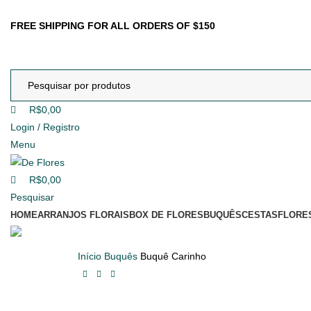
0
0
FREE SHIPPING FOR ALL ORDERS OF $150
R$
0,00
Login / Registro
Menu
R$
0,00
Pesquisar
HOME
ARRANJOS FLORAIS
BOX DE FLORES
BUQUÊS
CESTAS
FLORE
Início
Buquês
Buquê Carinho