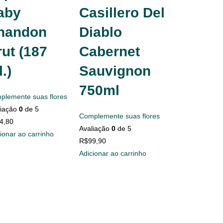
aby
Casillero Del
handon
Diablo
ut (187
Cabernet
.)
Sauvignon
750ml
plemente suas flores
liação
0
de 5
Complemente suas flores
4,80
Avaliação
0
de 5
ionar ao carrinho
R$
99,90
Adicionar ao carrinho