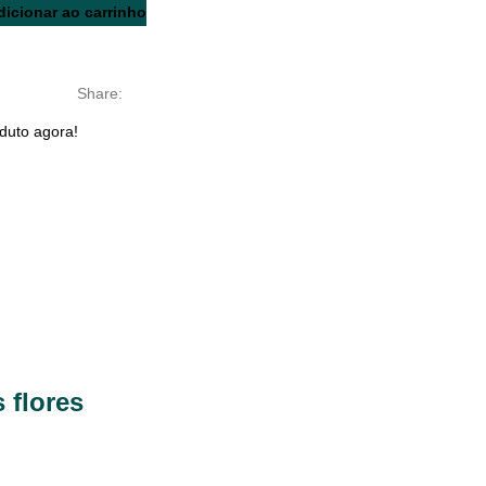
dicionar ao carrinho
Share:
duto agora!
 flores