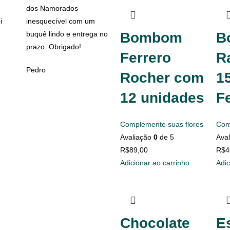
dos Namorados
i
inesquecível com um
buquê lindo e entrega no
Bombom
B
prazo. Obrigado!
Ferrero
Ra
Pedro
Rocher com
1
12 unidades
F
Complemente suas flores
Com
Avaliação
0
de 5
Ava
R$
89,00
R$
4
Adicionar ao carrinho
Adic
Chocolate
E