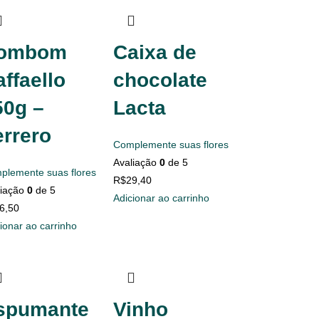
ombom
Caixa de
ffaello
chocolate
50g –
Lacta
errero
Complemente suas flores
Avaliação
0
de 5
plemente suas flores
R$
29,40
liação
0
de 5
Adicionar ao carrinho
6,50
ionar ao carrinho
spumante
Vinho