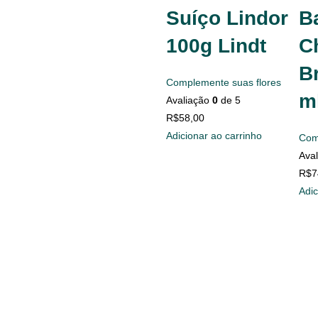
Suíço Lindor
B
100g Lindt
C
Br
Complemente suas flores
ml
Avaliação
0
de 5
R$
58,00
Adicionar ao carrinho
Com
Ava
R$
7
Adic