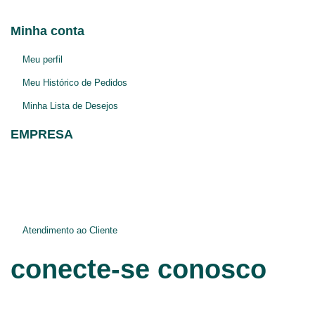
Av. Taquara 214 Bairro Petrópolis
Porto Alegre-RS
Minha conta
Meu perfil
Meu Histórico de Pedidos
Minha Lista de Desejos
EMPRESA
Blog
Jurídico e Privacidade
Atendimento ao Cliente
conecte-se conosco