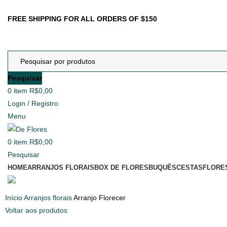
FREE SHIPPING FOR ALL ORDERS OF $150
Pesquisar
0
item
R$
0,00
Login / Registro
Menu
0
item
R$
0,00
Pesquisar
HOME
ARRANJOS FLORAIS
BOX DE FLORES
BUQUÊS
CESTAS
FLORE
Início
Arranjos florais
Arranjo Florecer
Voltar aos produtos