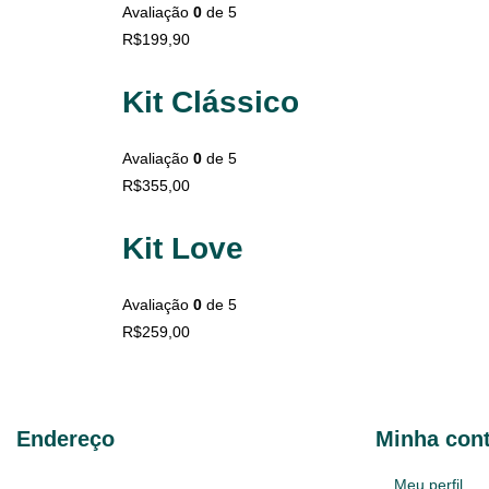
Avaliação
0
de 5
R$
199,90
Kit Clássico
Avaliação
0
de 5
R$
355,00
Kit Love
Avaliação
0
de 5
R$
259,00
Endereço
Minha con
Av. Taquara 214 Bairro Petrópolis
Meu perfil