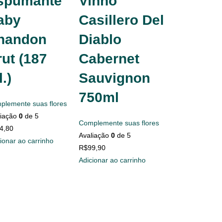
spumante
Vinho
aby
Casillero Del
handon
Diablo
ut (187
Cabernet
.)
Sauvignon
750ml
plemente suas flores
liação
0
de 5
Complemente suas flores
4,80
Avaliação
0
de 5
ionar ao carrinho
R$
99,90
Adicionar ao carrinho