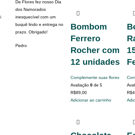
De Flores fez nosso Dia
dos Namorados
i
inesquecível com um
buquê lindo e entrega no
Bombom
B
prazo. Obrigado!
Ferrero
Ra
Pedro
Rocher com
1
12 unidades
F
Complemente suas flores
Com
Avaliação
0
de 5
Ava
R$
89,00
R$
4
Adicionar ao carrinho
Adic