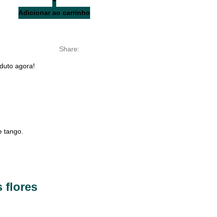
Adicionar ao carrinho
Share:
duto agora!
e tango.
 flores