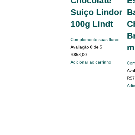
Chocolate
E
Suíço Lindor
B
100g Lindt
C
Br
Complemente suas flores
ml
Avaliação
0
de 5
R$
58,00
Adicionar ao carrinho
Com
Ava
R$
7
Adic