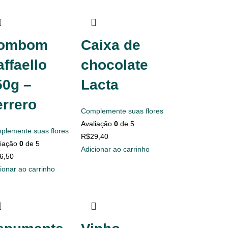
ombom
Caixa de
ffaello
chocolate
50g –
Lacta
errero
Complemente suas flores
Avaliação
0
de 5
plemente suas flores
R$
29,40
liação
0
de 5
Adicionar ao carrinho
6,50
ionar ao carrinho