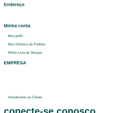
Endereço
Av. Taquara 214 Bairro Petrópolis
Porto Alegre-RS
Minha conta
Meu perfil
Meu Histórico de Pedidos
Minha Lista de Desejos
EMPRESA
Blog
Jurídico e Privacidade
Atendimento ao Cliente
conecte-se conosco