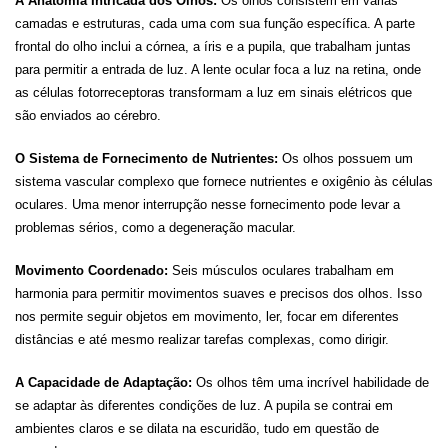
A Anatomia Intricada dos Olhos:
Os olhos consistem em várias
camadas e estruturas, cada uma com sua função específica. A parte
frontal do olho inclui a córnea, a íris e a pupila, que trabalham juntas
para permitir a entrada de luz. A lente ocular foca a luz na retina, onde
as células fotorreceptoras transformam a luz em sinais elétricos que
são enviados ao cérebro.
O Sistema de Fornecimento de Nutrientes:
Os olhos possuem um
sistema vascular complexo que fornece nutrientes e oxigênio às células
oculares. Uma menor interrupção nesse fornecimento pode levar a
problemas sérios, como a degeneração macular.
Movimento Coordenado:
Seis músculos oculares trabalham em
harmonia para permitir movimentos suaves e precisos dos olhos. Isso
nos permite seguir objetos em movimento, ler, focar em diferentes
distâncias e até mesmo realizar tarefas complexas, como dirigir.
A Capacidade de Adaptação:
Os olhos têm uma incrível habilidade de
se adaptar às diferentes condições de luz. A pupila se contrai em
ambientes claros e se dilata na escuridão, tudo em questão de